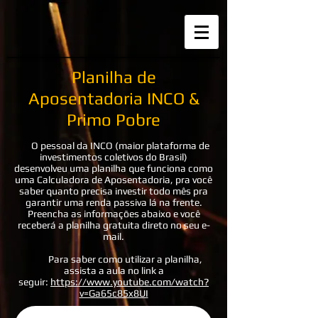
Planilha de
Aposentadoria INCO &
Primo Pobre
O pessoal da INCO (maior plataforma de
investimentos coletivos do Brasil)
desenvolveu uma planilha que funciona como
uma Calculadora de Aposentadoria, pra você
saber quanto precisa investir todo mês pra
garantir uma renda passiva lá na frente.
Preencha as informações abaixo e você
receberá a planilha gratuita direto no seu e-
mail.
Para saber como utilizar a planilha,
assista a aula no link a
seguir:
https://www.youtube.com/watch?
v=Ga65c85x8UI