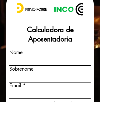
Calculadora de
Aposentadoria
Nome
Sobrenome
Email
Ao enviar seus dados você aceita
compartilhar suas informações
e receber comunicações via e-mail
da INCO.
Enviar