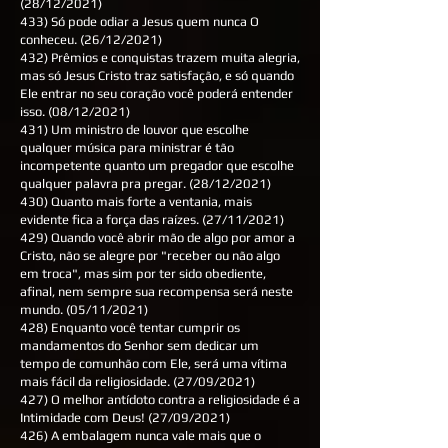
(28/12/2021)
433) Só pode odiar a Jesus quem nunca O
conheceu. (26/12/2021)
432) Prêmios e conquistas trazem muita alegria,
mas só Jesus Cristo traz satisfação, e só quando
Ele entrar no seu coração você poderá entender
isso. (08/12/2021)
431) Um ministro de louvor que escolhe
qualquer música para ministrar é tão
incompetente quanto um pregador que escolhe
qualquer palavra pra pregar. (28/12/2021)
430) Quanto mais forte a ventania, mais
evidente fica a força das raízes. (27/11/2021)
429) Quando você abrir mão de algo por amor a
Cristo, não se alegre por "receber ou não algo
em troca", mas sim por ter sido obediente,
afinal, nem sempre sua recompensa será neste
mundo. (05/11/2021)
428) Enquanto você tentar cumprir os
mandamentos do Senhor sem dedicar um
tempo de comunhão com Ele, será uma vítima
mais fácil da religiosidade. (27/09/2021)
427) O melhor antídoto contra a religiosidade é a
Intimidade com Deus! (27/09/2021)
426) A embalagem nunca vale mais que o