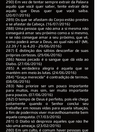
290) Em vez de tentar sempre extrair da Palavra
aquilo que você quer saber, tente extrair dela
aquilo que Deus quer que você saiba.
(20/07/2016)
289) Os que se afastam do Corpo estão prestes
a se afastar da Cabeça. (16/07/2016)
288) Uma pessoa que não ama a si mesma não
conseguirá amar seu próximo como a si mesmo,
e se não consegue amar a seu próximo, que vê,
como poderá amar a Deus, ao qual não vê? (Mt.
22.39 / 1 Jo 4.20 - 29/06/2016)
287) É distinção dos sábios desconfiar de suas
próprias certezas. (29/06/2016)
286) Nosso pecado é o sangue que dá vida ao
Diabo. (27/06/2016)
285) A verdadeira alegria é aquela que se
mantém em meio às lutas. (24/06/2016)
284) "Graça merecida" é contradição de termos.
(08/06/2016)
283) Não priorize ser um pouco importante
para muitos, mas sim, ser muito importante
para poucos. (07/06/2016)
282) O tempo de Deus é perfeito, pois ele chega
justamente quando o Senhor conclui seu
trabalhar em nossas vidas para aquela situação,
a fim de podermos viver maravilhosamente bem
aquela conquista. (17/03/2016)
281) O Diabo só despreza aqueles que não lhe
são uma ameaça. (23/02/2016)
280) Em um culto, é comum haver pessoas que