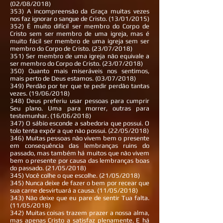
(02/08/2018)
353) A incompreensão da Graça muitas vezes
nos faz ignorar o sangue de Cristo. (13/01/2015)
352) É muito difícil ser membro do Corpo de
Cristo sem ser membro de uma igreja, mas é
muito fácil ser membro de uma igreja sem ser
membro do Corpo de Cristo. (23/07/2018)
351) Ser membro de uma igreja não equivale a
ser membro do Corpo de Cristo. (23/07/2018)
350) Quanto mais miseráveis nos sentimos,
mais perto de Deus estamos. (03/07/2018)
349) Perdão por ter que te pedir perdão tantas
vezes. (19/06/2018)
348) Deus preferiu usar pessoas para cumprir
Seu plano. Uma para morrer, outras para
testemunhar. (16/06/2018)
347) O sábio esconde a sabedoria que possui. O
tolo tenta expôr a que não possui. (22/05/2018)
346) Muitas pessoas não vivem bem o presente
em consequência das lembranças ruins do
passado, mas também há muitos que não vivem
bem o presente por causa das lembranças boas
do passado. (21/05/2018)
345) Você colhe o que escolhe. (21/05/2018)
345) Nunca deixe de fazer o bem por recear que
sua carne desvirtuará a causa. (11/05/2018)
343) Não deixe que eu pare de sentir Tua falta.
(11/05/2018)
342) Muitas coisas trazem prazer a nossa alma,
mas apenas Cristo a satisfaz plenamente. E há