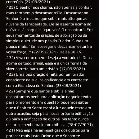
conteúdo. (27/09/2021)
425) O Senhor nos chama, não apenas a confiar,
mas também a descansar n'Ele. Descansar no
Senhor é o mesmo que subir mais alto que as
nuvens da tempestade. Ele se assenta acima do
dilúvio e lá, naquele lugar, você O encontrará. Em
seus momentos de oração, de adoração ou da
simples quietude aos pés do Criador. Suba um
pouco mais. "Em sossegar e descansar, estará a
vossa força..." (22/09/2021 - Isaías 30:15)
424) Viva como quem deseja a vontade de Deus
acima de tudo, afinal, essa é a única forma de
viver correta para um cristão. (17/09/2021)
423) Uma boa oração é feita por um orador
consciente de sua insignificância em contraste
com a Grandeza do Senhor. (25/08/2021)
422) Sempre que lemos a Bíblia e não
encontramos nenhuma aplicação daquele texto
para o momento em questão, podemos saber
que o Espírito Santo trará à luz aquele texto em
outra ocasião, seja para nossa própria edificação
ou para a edificação de outros, portanto nunca
despreze nenhuma leitura bíblica. (28/07/2021)
421) Não espalhe as injustiças dos outros para
parecer mais justo. Deixe que o Senhor te