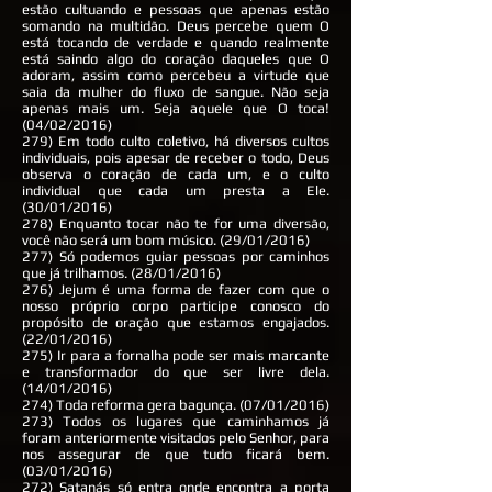
estão cultuando e pessoas que apenas estão
somando na multidão. Deus percebe quem O
está tocando de verdade e quando realmente
está saindo algo do coração daqueles que O
adoram, assim como percebeu a virtude que
saia da mulher do fluxo de sangue. Não seja
apenas mais um. Seja aquele que O toca!
(04/02/2016)
279) Em todo culto coletivo, há diversos cultos
individuais, pois apesar de receber o todo, Deus
observa o coração de cada um, e o culto
individual que cada um presta a Ele.
(30/01/2016)
278) Enquanto tocar não te for uma diversão,
você não será um bom músico. (29/01/2016)
277) Só podemos guiar pessoas por caminhos
que já trilhamos. (28/01/2016)
276) Jejum é uma forma de fazer com que o
nosso próprio corpo participe conosco do
propósito de oração que estamos engajados.
(22/01/2016)
275) Ir para a fornalha pode ser mais marcante
e transformador do que ser livre dela.
(14/01/2016)
274) Toda reforma gera bagunça. (07/01/2016)
273) Todos os lugares que caminhamos já
foram anteriormente visitados pelo Senhor, para
nos assegurar de que tudo ficará bem.
(03/01/2016)
272) Satanás só entra onde encontra a porta