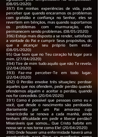
(08/05/2020)
397) Em minhas experiências de vida, pude
perceber que quando encaramos os problemas
com gratidão e confiança no Senhor, eles se
revertem em bênçãos, mas quando suportamos
os problemas com murmuração, eles
permanecem sendo problemas. (08/05/2020)
396) Esteja mais disposto a se render, satisfazer
a vontade do Pai e cumprir Seus propósitos, do
que a alcançar seu próprio bem estar.
(08/05/2020)
95) Que bom que no Teu coração há lugar para
mim. (27/04/2020)
394) Tire de mim tudo aquilo que não Te revela.
(22/04/2020)
393) Faz-me perceber-Te em todo lugar.
(22/04/2020)
392) O Perdão envolve três situações: perdoar
aqueles que nos ofendem, pedir perdão quando
ofendemos alguém e aceitar o perdão, quando
nos for concedido. (20/04/2020)
391) Como é possível que pessoas como eu e
você, que desde o nascimento são perdoadas
diariamente por um Pai amoroso cuja
misericórdia se renova a cada manhã, ainda
tenham dificuldade em pedir e liberar perdão?
Miseráveis que somos... Que Cristo habite em
nosso ser e nos torne como Ele! (20/04/2020)
390) Onde houver uma enfermidade haverá uma
oportunidade para Deus se manifestar como