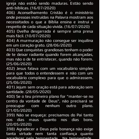
igreja não estão sendo maduras. Estão sendo
anti-bíblicas. (16/07/2020)
406) Aconselhamento Cristão é o ministério
onde pessoas instruídas na Palavra mostram aos
necessitados o que a Bíblia ensina e instrui a
respeito de cada situação vivida. (16/07/2020)
405) Ovelha desgarrada é sempre uma presa
mais fácil. (10/07/2020)
404) A murmuração não consegue ser inquilina
em um coração grato. (28/06/2020)
403) Que conquistas grandiosas tenham o poder
de te deixar radiante quando forem alcançadas,
mas não o de te entristecer, quando não forem.
(25/06/2020)
402) Jesus falava com um vocabulário simples
para que todos o entendessem e não com um
vocabulário complexo para que o admirassem.
(25/06/2020)
401) Jejum sem oração está para adoração sem
santidade. (28/05/2020)
400) Se o teu primeiro plano for "manter-se no
centro da vontade de Deus", não precisará se
preocupar com nenhum outro plano.
(21/05/2020)
399) Não se esqueça: precisamos do Pai tanto
nos dias maus quanto nos dias bons.
(20/05/2020)
398) Agradecer a Deus pela bonança não exige
tanta virtude nem tanta confiança quanto
agradecer pela tempestade... Na tempestade.