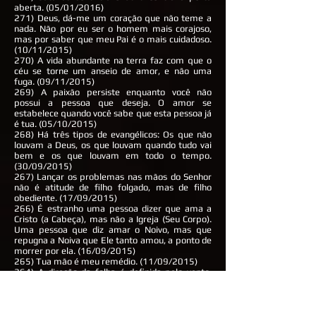
aberta. (05/01/2016)
271) Deus, dá-me um coração que não teme a
nada. Não por eu ser o homem mais corajoso,
mas por saber que meu Pai é o mais cuidadoso.
(10/11/2015)
270) A vida abundante na terra faz com que o
céu se torne um anseio de amor, e não uma
fuga. (09/11/2015)
269) A paixão persiste enquanto você não
possui a pessoa que deseja. O amor se
estabelece quando você sabe que esta pessoa já
é tua. (05/10/2015)
268) Há três tipos de evangélicos: Os que não
louvam a Deus, os que louvam quando tudo vai
bem e os que louvam em todo o tempo.
(30/09/2015)
267) Lançar os problemas nas mãos do Senhor
não é atitude de filho folgado, mas de filho
obediente. (17/09/2015)
266) É estranho uma pessoa dizer que ama a
Cristo (a Cabeça), mas não a Igreja (Seu Corpo).
Uma pessoa que diz amar o Noivo, mas que
repugna a Noiva que Ele tanto amou, a ponto de
morrer por ela. (16/09/2015)
265) Tua mão é meu remédio. (11/09/2015)
264) A direção da folha é definida pelo vento.
(11/09/2015)
263) Só se paga caro por algo que tem
realmente muito valor. (08/09/2015)
262) Amado... Eu só tenho a Ti. Mas Tu és tudo