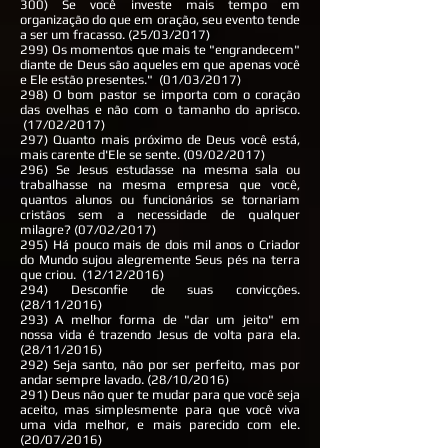
300) Se você investe mais tempo em
organização do que em oração, seu evento tende
a ser um fracasso. (25/03/2017)
299) Os momentos que mais te "engrandecem"
diante de Deus são aqueles em que apenas você
e Ele estão presentes." (01/03/2017)
298) O bom pastor se importa com o coração
das ovelhas e não com o tamanho do aprisco.
(17/02/2017)
297) Quanto mais próximo de Deus você está,
mais carente d'Ele se sente. (09/02/2017)
296) Se Jesus estudasse na mesma sala ou
trabalhasse na mesma empresa que você,
quantos alunos ou funcionários se tornariam
cristãos sem a necessidade de qualquer
milagre? (07/02/2017)
295) Há pouco mais de dois mil anos o Criador
do Mundo sujou alegremente Seus pés na terra
que criou. (12/12/2016)
294) Desconfie de suas convicções.
(28/11/2016)
293) A melhor forma de "dar um jeito" em
nossa vida é trazendo Jesus de volta para ela.
(28/11/2016)
292) Seja santo, não por ser perfeito, mas por
andar sempre lavado. (28/10/2016)
291) Deus não quer te mudar para que você seja
aceito, mas simplesmente para que você viva
uma vida melhor, e mais parecido com ele.
(20/07/2016)