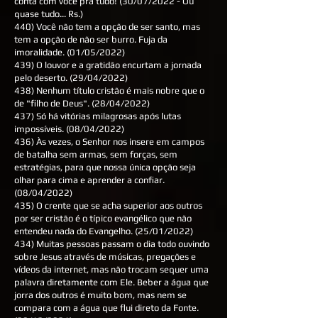
conta com você pra tudo! (30/07/2022 - Ou
quase tudo... Rs.)
440) Você não tem a opção de ser santo, mas
tem a opção de não ser burro. Fuja da
imoralidade. (01/05/2022)
439) O louvor e a gratidão encurtam a jornada
pelo deserto. (29/04/2022)
438) Nenhum título cristão é mais nobre que o
de "filho de Deus". (28/04/2022)
437) Só há vitórias milagrosas após lutas
impossíveis. (08/04/2022)
436) Às vezes, o Senhor nos insere em campos
de batalha sem armas, sem forças, sem
estratégias, para que nossa única opção seja
olhar para cima e aprender a confiar.
(08/04/2022)
435) O crente que se acha superior aos outros
por ser cristão é o típico evangélico que não
entendeu nada do Evangelho. (25/01/2022)
434) Muitas pessoas passam o dia todo ouvindo
sobre Jesus através de músicas, pregações e
vídeos da internet, mas não trocam sequer uma
palavra diretamente com Ele. Beber a água que
jorra dos outros é muito bom, mas nem se
compara com a água que flui direto da Fonte.