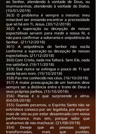
ao Senhor, atendendo à vontade de Deus, ou
murmurarmos, atendendo à vontade do Diabo.
(10/01/2019)
363) O problema é sempre o mesmo: meu
miserável ser ansiando encontrar a preciosidade
que só há em Ti, Jesus. (30/12/2018)
362) A superação ou decepção de nossas
expectativas servem para medir a nossa fé, e
não para confirmar a soberania e onipotência do
Senhor. (21/12/2018)
361) A onipotência do Senhor não oscila
conforme a superação ou decepção de nossas
expectativas. (21/12/2018)
360) Com Cristo, nada me faltará. Sem Ele, nada
me satisfará. (19/11/2018)
359) Que nunca se extingua o pouco de Ti que
ainda há em mim. (19/10/2018)
358) Faz-me conhecido nos céus. (16/10/2018)
357) A maior preocupação de um homem deve
sempre ser a distância entre o trono de Deus e
seus próprios joelhos. (15/10/2018)
356) Poesia é o que surpreende a alma.
(04/09/2018)
355) Quando pecamos, o Espírito Santo não se
entristece conosco por ser legalista, por esperar
mais de nós ou por estar desanimado com nossa
performance, mas sim, porque sabe que
acabamos de nos machucar. (31/08/2018)
354) Deseje que as pessoas sejam
transformadas, mais que punidas.