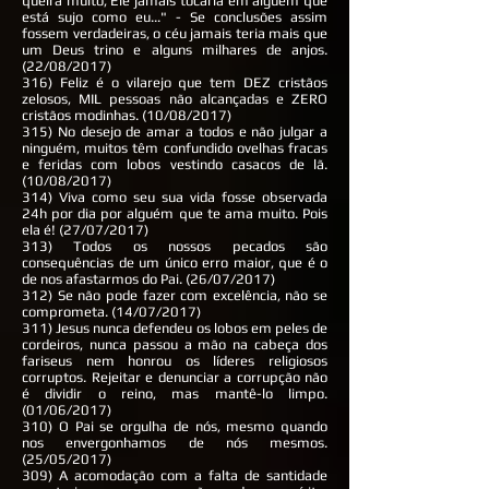
queira muito, Ele jamais tocaria em alguém que
está sujo como eu..." - Se conclusões assim
fossem verdadeiras, o céu jamais teria mais que
um Deus trino e alguns milhares de anjos.
(22/08/2017)
316) Feliz é o vilarejo que tem DEZ cristãos
zelosos, MIL pessoas não alcançadas e ZERO
cristãos modinhas. (10/08/2017)
315) No desejo de amar a todos e não julgar a
ninguém, muitos têm confundido ovelhas fracas
e feridas com lobos vestindo casacos de lã.
(10/08/2017)
314) Viva como seu sua vida fosse observada
24h por dia por alguém que te ama muito. Pois
ela é! (27/07/2017)
313) Todos os nossos pecados são
consequências de um único erro maior, que é o
de nos afastarmos do Pai. (26/07/2017)
312) Se não pode fazer com excelência, não se
comprometa. (14/07/2017)
311) Jesus nunca defendeu os lobos em peles de
cordeiros, nunca passou a mão na cabeça dos
fariseus nem honrou os líderes religiosos
corruptos. Rejeitar e denunciar a corrupção não
é dividir o reino, mas mantê-lo limpo.
(01/06/2017)
310) O Pai se orgulha de nós, mesmo quando
nos envergonhamos de nós mesmos.
(25/05/2017)
309) A acomodação com a falta de santidade