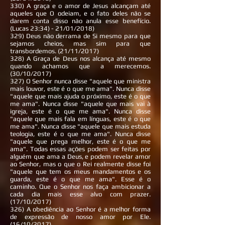
330) A graça e o amor de Jesus alcançam até
aqueles que O odeiam, e o fato deles não se
darem conta disso não anula esse benefício.
(Lucas 23:34) - 21/01/2018)
329) Deus não derrama de Si mesmo para que
sejamos cheios, mas sim para que
transbordemos. (21/11/2017)
328) A Graça de Deus nos alcança até mesmo
quando achamos que a merecemos.
(30/10/2017)
327) O Senhor nunca disse "aquele que ministra
mais louvor, este é o que me ama". Nunca disse
"aquele que mais ajuda o próximo, este é o que
me ama". Nunca disse "aquele que mais vai à
igreja, este é o que me ama". Nunca disse
"aquele que mais fala em línguas, este é o que
me ama". Nunca disse "aquele que mais estuda
teologia, este é o que me ama". Nunca disse
"aquele que prega melhor, este é o que me
ama". Todas essas ações podem ser feitas por
alguém que ama a Deus, e podem revelar amor
ao Senhor, mas o que o Rei realmente disse foi
"aquele que tem os meus mandamentos e os
guarda, este é o que me ama". Esse é o
caminho. Que o Senhor nos faça ambicionar a
cada dia mais esse alvo com prazer.
(17/10/2017)
326) A obediência ao Senhor é a melhor forma
de expressão de nosso amor por Ele.
(16/10/2017)