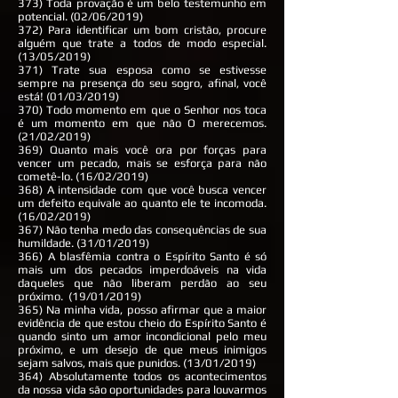
373) Toda provação é um belo testemunho em
potencial. (02/06/2019)
372) Para identificar um bom cristão, procure
alguém que trate a todos de modo especial.
(13/05/2019)
371) Trate sua esposa como se estivesse
sempre na presença do seu sogro, afinal, você
está! (01/03/2019)
370) Todo momento em que o Senhor nos toca
é um momento em que não O merecemos.
(21/02/2019)
369) Quanto mais você ora por forças para
vencer um pecado, mais se esforça para não
cometê-lo. (16/02/2019)
368) A intensidade com que você busca vencer
um defeito equivale ao quanto ele te incomoda.
(16/02/2019)
367) Não tenha medo das consequências de sua
humildade. (31/01/2019)
366) A blasfêmia contra o Espírito Santo é só
mais um dos pecados imperdoáveis na vida
daqueles que não liberam perdão ao seu
próximo. (19/01/2019)
365) Na minha vida, posso afirmar que a maior
evidência de que estou cheio do Espírito Santo é
quando sinto um amor incondicional pelo meu
próximo, e um desejo de que meus inimigos
sejam salvos, mais que punidos. (13/01/2019)
364) Absolutamente todos os acontecimentos
da nossa vida são oportunidades para louvarmos