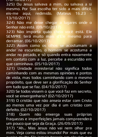
325) Ou Jesus salvava a mim, ou salvava a si
mesmo. Por Sua escolha ter sido a mais difícil,
eis-me aqui, redimido. (Mateus 16.23 -
13/10/2017)
324) Não me deixe chegar a lugares onde o
Senhor não está. (09/10/2017)
323) Não importa quão cheio você está. Ele
SEMPRE terá muito mais d'Ele mesmo para
derramar. (06/10/2017)
322) Assim como os olhos se acostumam a
andar na escuridão, o homem se acostuma a
andar no pecado, e só quando entra novamente
em contato com a luz, percebe a escuridão em
que caminhava. (05/10/2017)
321) Unidade ministerial não significa todos
caminhando com as mesmas opiniões e pontos
de vista, mas todos caminhando com o mesmo
propósito, que deve ser a glorificação do Senhor
em tudo que se faz. (04/10/2017)
320) Se todos vissem o que você faz em secreto,
você se envergonharia? (02/10/2017)
319) O cristão que não anseia estar com Cristo
ao menos uma vez por dia é um cristão com
defeito. (02/10/2017)
318) Quem não enxerga suas próprias
fraquezas e imperfeições jamais compreenderá
um pouco que seja da Graça. (26/09/2017)
317) "Ah... Mas Jesus não vai nem olhar pra
mim. Veja como estou imundo! Por mais que eu