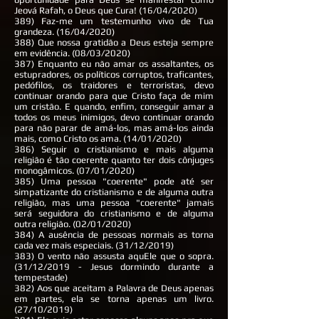
Jeová Rafah, o Deus que Cura! (16/04/2020)
389) Faz-me um testemunho vivo de Tua
grandeza. (16/04/2020)
388) Que nossa gratidão a Deus esteja sempre
em evidência. (08/03/2020)
387) Enquanto eu não amar os assaltantes, os
estupradores, os políticos corruptos, traficantes,
pedófilos, os traidores e terroristas, devo
continuar orando para que Cristo faça de mim
um cristão. E quando, enfim, conseguir amar a
todos os meus inimigos, devo continuar orando
para não parar de amá-los, mas amá-los ainda
mais, como Cristo os ama. (14/01/2020)
386) Seguir o cristianismo e mais alguma
religião é tão coerente quanto ter dois cônjuges
monogâmicos. (07/01/2020)
385) Uma pessoa "coerente" pode até ser
simpatizante do cristianismo e de alguma outra
religião, mas uma pessoa "coerente" jamais
será seguidora do cristianismo e de alguma
outra religião. (02/01/2020)
384) A ausência de pessoas normais as torna
cada vez mais especiais. (31/12/2019)
383) O vento não assusta aquEle que o sopra.
(31/12/2019 - Jesus dormindo durante a
tempestade)
382) Aos que aceitam a Palavra de Deus apenas
em partes, ela se torna apenas um livro.
(27/10/2019)