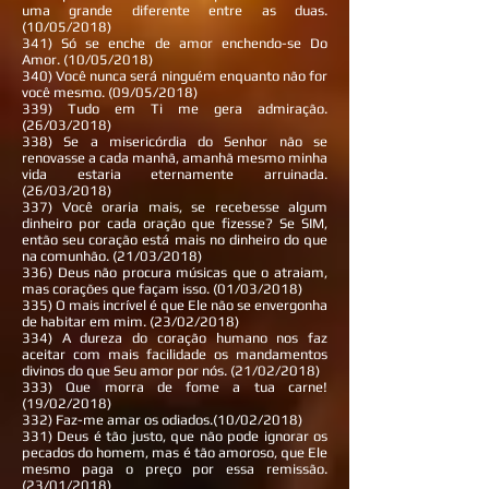
uma grande diferente entre as duas.
(10/05/2018)
341) Só se enche de amor enchendo-se Do
Amor. (10/05/2018)
340) Você nunca será ninguém enquanto não for
você mesmo. (09/05/2018)
339) Tudo em Ti me gera admiração.
(26/03/2018)
338) Se a misericórdia do Senhor não se
renovasse a cada manhã, amanhã mesmo minha
vida estaria eternamente arruinada.
(26/03/2018)
337) Você oraria mais, se recebesse algum
dinheiro por cada oração que fizesse? Se SIM,
então seu coração está mais no dinheiro do que
na comunhão. (21/03/2018)
336) Deus não procura músicas que o atraiam,
mas corações que façam isso. (01/03/2018)
335) O mais incrível é que Ele não se envergonha
de habitar em mim. (23/02/2018)
334) A dureza do coração humano nos faz
aceitar com mais facilidade os mandamentos
divinos do que Seu amor por nós. (21/02/2018)
333) Que morra de fome a tua carne!
(19/02/2018)
332) Faz-me amar os odiados.(10/02/2018)
331) Deus é tão justo, que não pode ignorar os
pecados do homem, mas é tão amoroso, que Ele
mesmo paga o preço por essa remissão.
(23/01/2018)