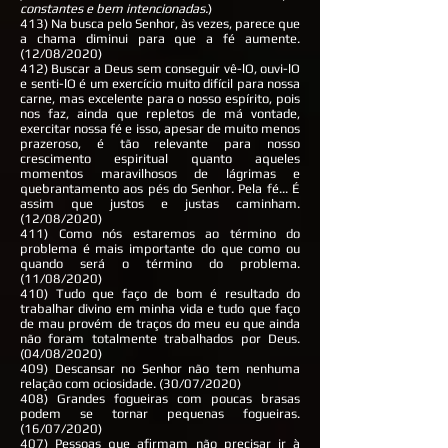
constantes e bem intencionadas.
)
413) Na busca pelo Senhor, às vezes, parece que
a chama diminui para que a fé aumente.
(12/08/2020)
412) Buscar a Deus sem conseguir vê-lO, ouvi-lO
e senti-lO é um exercício muito difícil para nossa
carne, mas excelente para o nosso espírito, pois
nos faz, ainda que repletos de má vontade,
exercitar nossa fé e isso, apesar de muito menos
prazeroso, é tão relevante para nosso
crescimento espiritual quanto aqueles
momentos maravilhosos de lágrimas e
quebrantamento aos pés do Senhor. Pela fé... É
assim que justos e justas caminham.
(12/08/2020)
411) Como nós estaremos ao término do
problema é mais importante do que como ou
quando será o término do problema.
(11/08/2020)
410) Tudo que faço de bom é resultado do
trabalhar divino em minha vida e tudo que faço
de mau provém de traços do meu eu que ainda
não foram totalmente trabalhados por Deus.
(04/08/2020)
409) Descansar no Senhor não tem nenhuma
relação com ociosidade. (30/07/2020)
408) Grandes fogueiras com poucas brasas
podem se tornar pequenas fogueiras.
(16/07/2020)
407) Pessoas que afirmam não precisar ir à