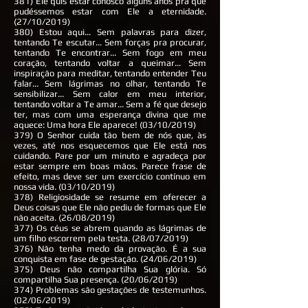
381) Ele quis estar conosco alguns anos pra que
pudéssemos estar com Ele a eternidade.
(27/10/2019)
380) Estou aqui... Sem palavras para dizer,
tentando Te escutar... Sem forças pra procurar,
tentando Te encontrar... Sem fogo em meu
coração, tentando voltar a queimar... Sem
inspiração para meditar, tentando entender Teu
falar... Sem lágrimas no olhar, tentando Te
sensibilizar... Sem calor em meu interior,
tentando voltar a Te amar... Sem a fé que desejo
ter, mas com uma esperança divina que me
aquece: Uma hora Ele aparece! (03/10/2019)
379) O Senhor cuida tão bem de nós que, às
vezes, até nos esquecemos que Ele está nos
cuidando. Pare por um minuto e agradeça por
estar sempre em boas mãos. Parece frase de
efeito, mas deve ser um exercício contínuo em
nossa vida. (03/10/2019)
378) Religiosidade se resume em oferecer a
Deus coisas que Ele não pediu de formas que Ele
não aceita. (26/08/2019)
377) Os céus se abrem quando as lágrimas de
um filho escorrem pela testa. (28/07/2019)
376) Não tenha medo da provação. É a sua
conquista em fase de gestação. (24/06/2019)
375) Deus não compartilha Sua glória. Só
compartilha Sua presença. (20/06/2019)
374) Problemas são gestações de testemunhos.
(02/06/2019)