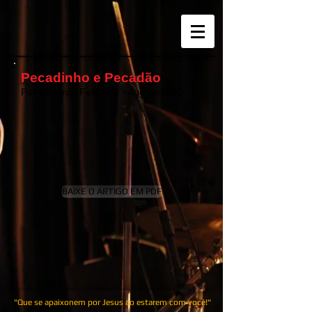
Pecadinho e Pecadão
Por Eduardo Feldberg - Agosto/2010
BAIXE O ARTIGO EM PDF
"Que se apaixonem por Jesus ao estarem com você!"