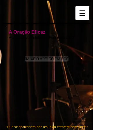
A Oração Eficaz
Por Eduardo Feldberg - Fevereiro/2010
BAIXE O ARTIGO EM PDF
"Que se apaixonem por Jesus ao estarem com você!"